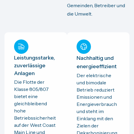
Gemeinden, Betreiber und
die Umwelt.
Leistungsstarke,
Nachhaltig und
zuverlässige
energieeffizient
Anlagen
Der elektrische
Die Flotte der
und bimodale
Klasse 805/807
Betrieb reduziert
bietet eine
Emissionen und
gleichbleibend
Energieverbrauch
hohe
und steht im
Betriebssicherheit
Einklang mit den
auf der West Coast
Zielen der
Main Line und
Dekarbonisierung