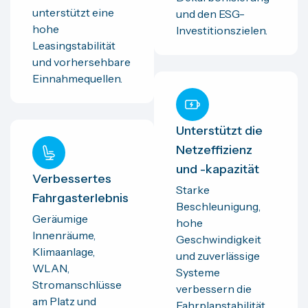
unterstützt eine
und den ESG-
hohe
Investitionszielen.
Leasingstabilität
und vorhersehbare
Einnahmequellen.
Unterstützt die
Netzeffizienz
und -kapazität
Verbessertes
Starke
Fahrgasterlebnis
Beschleunigung,
Geräumige
hohe
Innenräume,
Geschwindigkeit
Klimaanlage,
und zuverlässige
WLAN,
Systeme
Stromanschlüsse
verbessern die
am Platz und
Fahrplanstabilität,